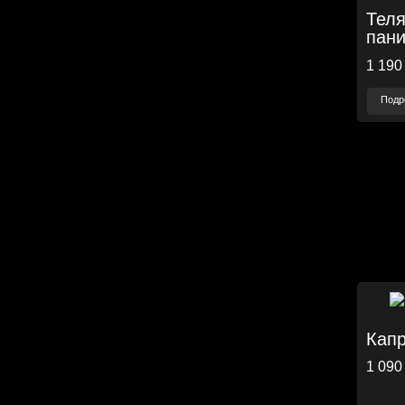
Теля
пани
1 190
Подр
Капр
1 090