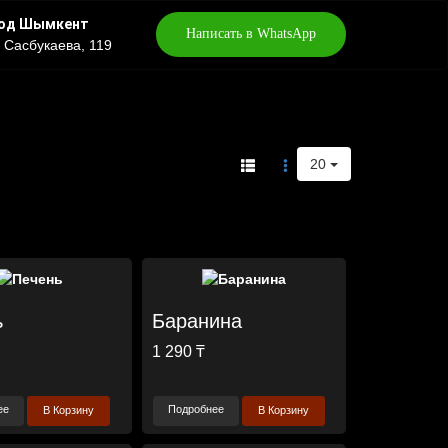
од Шымкент
Написать в WhatsApp
 Сасбукаева, 119
20
ь
Баранина
1 290 ₸
ее
Подробнее
В Корзину
В Корзину