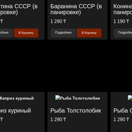
тина СССР (в
Баранина СССР (в
Конин
ровке)
панировке)
паниро
 ₸
1 290 ₸
1 190 ₸
обнее
Подробнее
Подробн
В Корзину
В Корзину
из куриный
Рыба Толстолобик
Рыба 
 ₸
1 290 ₸
1 290 ₸