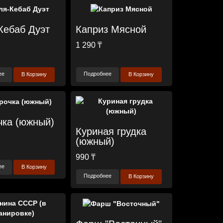
Кебаб Дуэт
Каприз Мясной
1 290 ₸
ее
Подробнее
В Корзину
В Корзину
чка (южный)
Куриная грудка
(южный)
990 ₸
ее
В Корзину
Подробнее
В Корзину