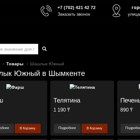
+7 (702) 421 42 72
гор
Заказать звонок
улица
Товары
Шашлык Южный
ык Южный в Шымкенте
ш
Телятина
Печен
1 190 ₸
890 ₸
обнее
Подробнее
Подробн
В Корзину
В Корзину