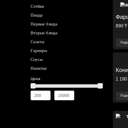
Стейки
Пицца
Фарш
Первые блюда
890 ₸
Вторые блюда
Салаты
Подр
Гарниры
Соусы
Напитки
Кон
Цена
1 190
-
Подр