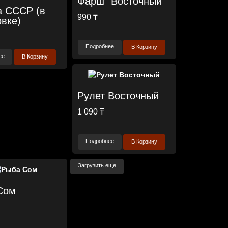
Фарш "Восточный"
а СССР (в
990 ₸
вке)
Подробнее
В Корзину
ее
В Корзину
Рулет Восточный
1 090 ₸
Подробнее
В Корзину
Загрузить еще
Сом