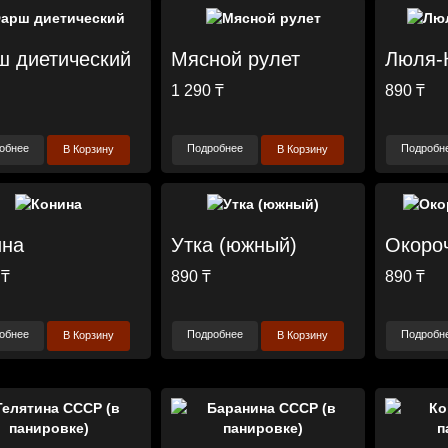
 диетический
Мясной рулет
Люля-
1 290 ₸
890 ₸
обнее
Подробнее
Подробн
В Корзину
В Корзину
ина
Утка (южный)
Окоро
 ₸
890 ₸
890 ₸
обнее
Подробнее
Подробн
В Корзину
В Корзину